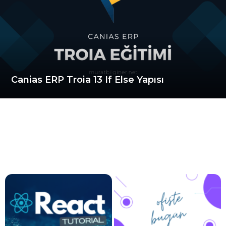
Canias ERP Troia 13 If Else Yapısı
y
a
p
ı
s
ı