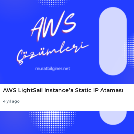
s
t
a
n
c
e
AWS LightSail Instance’a Static IP Ataması
4 yıl ago
4
y
ı
l
a
g