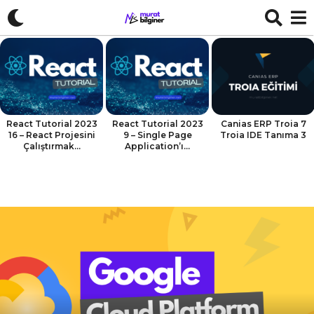
React Tutorial 2023
React Tutorial 2023
Canias ERP Troia 7
16 – React Projesini
9 – Single Page
Troia IDE Tanıma 3
Çalıştırmak...
Application’ı...