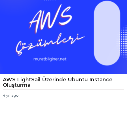
o
AWS LightSail Üzerinde Ubuntu Instance
Oluşturma
4 yıl ago
4
y
ı
l
a
g