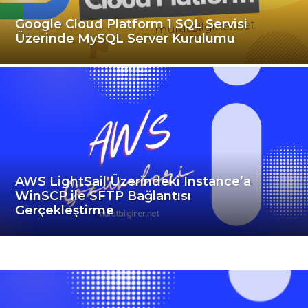
Google Cloud Platform 1 SQL Servisi
Üzerinde MySQL Server Kurulumu
AWS LightSail Üzerindeki Instance’a
WinSCP ile SFTP Bağlantısı
Gerçekleştirme
i
n