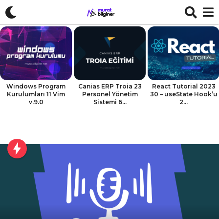
Windows Program
Canias ERP Troia 23
React Tutorial 2023
Kurulumları 11 Vim
Personel Yönetim
30 – useState Hook’u
v.9.0
Sistemi 6...
2...